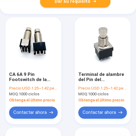
Dar su requisito
CA 6A 9 Pin
Terminal de alambre
Footswitch de la
del Pin del
guitarra 125V del
interruptor de pie 9
Precio:
USD 1.25~1.42 per piece
Precio:
USD 1.25~1.42 per piece
pedal del pie del CE
del interruptor de pie
MOQ:
1000 ciclos
MOQ:
1000 ciclos
17.1m m
de la guitarra 3PDT
17m m
Obtenga el último precio
Obtenga el último precio
Contactar ahora
Contactar ahora