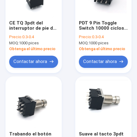
Visita a la fábrica
Control de Calidad
CE TQ 3pdt del
PDT 9 Pin Toggle
interruptor de pie de
Switch 10000 ciclos
Contacto
la guitarra de 2A
de momentáneo
Precio:
0.3-0.4
Precio:
0.3-0.4
250VAC que traba el
pisan fuerte SF17
MOQ:
1000 pices
MOQ:
1000 pices
interruptor de pie
noticias
Obtenga el último precio
Obtenga el último precio
Todos los casos
Contactar ahora
Contactar ahora
Potenciómetro del interruptor rotatorio
Potenciómetro rotatorio
Interruptor rotatorio continuo
Codificador rotatorio
Trabando el botón
Suave al tacto 3pdt