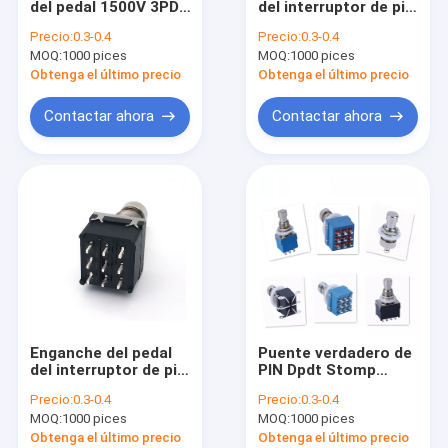
del pedal 1500V 3PDT
del interruptor de pie
Interruptor de pie de la guitarra
del interruptor de pie
de la guitarra de
Precio:
0.3-0.4
Precio:
0.3-0.4
de la guitarra
SF17 TQ 50ohm
MOQ:
Potenciómetro de la diapositiva
1000 pices
MOQ:
1000 pices
encendido
encendido en 2A
250VAC
Obtenga el último precio
Obtenga el último precio
Atenuador de la diapositiva
Contactar ahora
Contactar ahora
Potenciómetro motorizado
Interruptor de selector de la guitarra
Codificador de eje hueco
Potes de la guitarra eléctrica
Potenciómetros del condensador de ajuste
Enganche del pedal
Puente verdadero de
Interruptor rotatorio del codificador
del interruptor de pie
PIN Dpdt Stomp
del pedal de la
Switch del
Precio:
0.3-0.4
Precio:
0.3-0.4
guitarra DPDT 4 Pin
interruptor de pie de
Interruptor deslizante eléctrico
MOQ:
1000 pices
MOQ:
1000 pices
Toggle For Guitar
la guitarra 3PDT 9
Effect
Obtenga el último precio
Obtenga el último precio