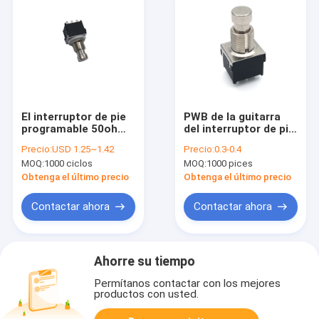
El interruptor de pie
PWB de la guitarra
programable 50ohm
del interruptor de pie
3pdt del pedal de la
de la guitarra de 17m
Precio:
USD 1.25~1.42
Precio:
0.3-0.4
guitarra del Usb pisa
m 12m m 2A 250VAC
MOQ:
1000 ciclos
MOQ:
1000 pices
fuerte interruptor
rotatorio
Obtenga el último precio
Obtenga el último precio
Contactar ahora
Contactar ahora
Ahorre su tiempo
Permítanos contactar con los mejores
productos con usted.