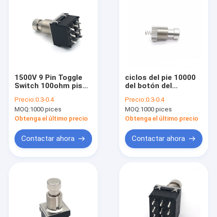
1500V 9 Pin Toggle
ciclos del pie 10000
Switch 100ohm pisan
del botón del
fuerte pedal para el
interruptor de pie de
Precio:
0.3-0.4
Precio:
0.3-0.4
procesador de la
la guitarra 3A 1500V
MOQ:
1000 pices
MOQ:
1000 pices
guitarra
Obtenga el último precio
Obtenga el último precio
Contactar ahora
Contactar ahora
Inicio
Productos
Sobre nosotros