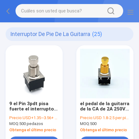
Interruptor De Pie De La Guitarra
(25)
9 el Pin 3pdt pisa
el pedal de la guitarra
fuerte el interruptor
de la CA de 2A 250V
500V para la guitarra
pisa fuerte el
Precio:
USD+1.35~3.56+ per piece
Precio:
USD 1.8-2.5 per piece
eléctrica
interruptor SF17
MOQ:
500 pedazos
MOQ:
500
Obtenga el último precio
Obtenga el último precio