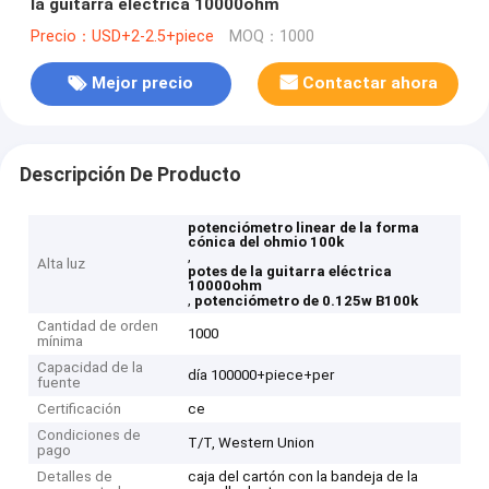
la guitarra eléctrica 10000ohm
Precio：USD+2-2.5+piece
MOQ：1000
Mejor precio
Contactar ahora
Descripción De Producto
potenciómetro linear de la forma
cónica del ohmio 100k
,
Alta luz
potes de la guitarra eléctrica
10000ohm
,
potenciómetro de 0.125w B100k
Cantidad de orden
1000
mínima
Capacidad de la
día 100000+piece+per
fuente
Certificación
ce
Condiciones de
T/T, Western Union
pago
Detalles de
caja del cartón con la bandeja de la